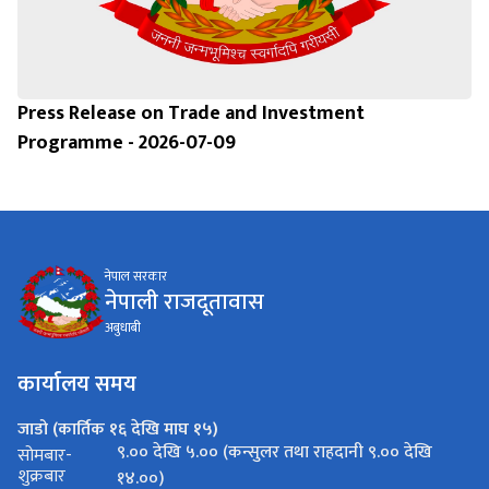
Press Release on Trade and Investment
Programme - 2026-07-09
नेपाल सरकार
नेपाली राजदूतावास
अबुधाबी
कार्यालय समय
जाडो (कार्तिक १६ देखि माघ १५)
९.०० देखि ५.०० (कन्सुलर तथा राहदानी ९.०० देखि
सोमबार-
शुक्रबार
१४.००)