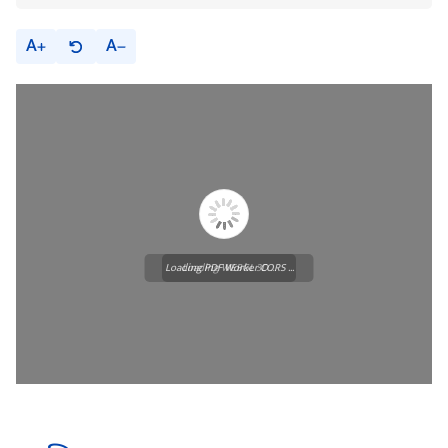
A
A
Loading PDF Worker CORS ...
Loading WEBGL 3D ...