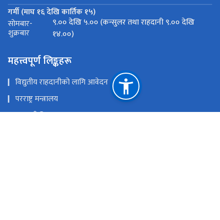
गर्मी (माघ १६ देखि कार्तिक १५)
९.०० देखि ५.०० (कन्सुलर तथा राहदानी ९.०० देखि
सोमबार-
शुक्रबार
१४.००)
महत्त्वपूर्ण लिङ्कहरू
विद्युतीय राहदानीको लागि आवेदन
परराष्ट्र मन्त्रालय
राहदानी विभाग
कन्सुलर सेवा विभाग
राष्ट्रिय प्राकृतिक स्रोत तथा वित्त आयोग
अबुधाबी
eonabudhabi@mofa.gov.np