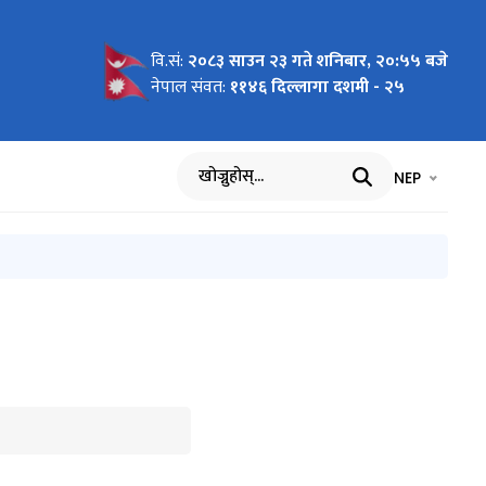
वि.सं:
२०८३ साउन २३ गते शनिबार, २०:५५ बजे
सूचना
e - 2026-
त
नहरू।
 सूचना।
ाउनु पर्ने
ूचना
 of
रकारको
चना
द रहने
र्यरत
-01
onal
नेपाल संवत:
११४६ दिल्लागा दशमी - २५
भाषा चयन गर्नुह
भाषा प
NEP
खोज्नुहोस्