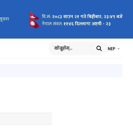
वि.सं:
२०८३ साउन २१ गते बिहीबार, २३:४९ बजे
सूचना
e - 2026-
त
नहरू।
 सूचना।
ाउनु पर्ने
ूचना
 of
रकारको
चना
द रहने
र्यरत
-01
onal
नेपाल संवत:
११४६ दिल्लागा अष्टमी - २३
भाषा चयन गर्नुह
भाषा प
NEP
खोज्नुहोस्