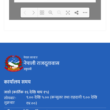
Loading WEBGL 3D ...
Loading PDF 100% ...
नेपाल सरकार
नेपाली राजदूतावास
अबुधाबी
कार्यालय समय
जाडो (कार्तिक १६ देखि माघ १५)
९.०० देखि ५.०० (कन्सुलर तथा राहदानी ९.०० देखि
सोमबार-
शुक्रबार
१४.००)