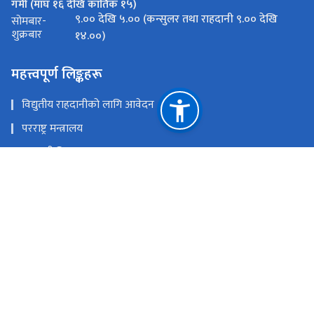
गर्मी (माघ १६ देखि कार्तिक १५)
९.०० देखि ५.०० (कन्सुलर तथा राहदानी ९.०० देखि
सोमबार-
शुक्रबार
१४.००)
महत्त्वपूर्ण लिङ्कहरू
विद्युतीय राहदानीको लागि आवेदन
परराष्ट्र मन्त्रालय
राहदानी विभाग
कन्सुलर सेवा विभाग
राष्ट्रिय प्राकृतिक स्रोत तथा वित्त आयोग
अबुधाबी
eonabudhabi@mofa.gov.np